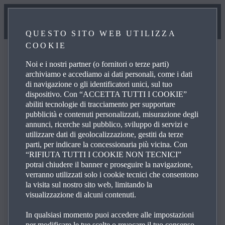
QUESTO SITO WEB UTILIZZA
COOKIE
Noi e i nostri partner (o fornitori o terze parti)
archiviamo e accediamo ai dati personali, come i dati
di navigazione o gli identificatori unici, sul tuo
FAQ
dispositivo. Con “ACCETTA TUTTI I COOKIE”
abiliti tecnologie di tracciamento per supportare
pubblicità e contenuti personalizzati, misurazione degli
annunci, ricerche sul pubblico, sviluppo di servizi e
Esplora le domande più frequenti sui prodotti e servizi
utilizzare dati di geolocalizzazione, gestiti da terze
Mazda per ottenere risposte, dettagli di contatto e link di
parti, per indicare la concessionaria più vicina. Con
riferimento per le tue richieste. All'interno dell'elenco
“RIFIUTA TUTTI I COOKIE NON TECNICI”
sottostante, clicca sulle icone identificate con il simbolo +
potrai chiudere il banner e proseguire la navigazione,
verranno utilizzati solo i cookie tecnici che consentono
sulla destra per vedere la risposta a una domanda
la visita sul nostro sito web, limitando la
specifica.
visualizzazione di alcuni contenuti.
In qualsiasi momento puoi accedere alle impostazioni
per modificare le tue scelte o revocare il tuo consenso,