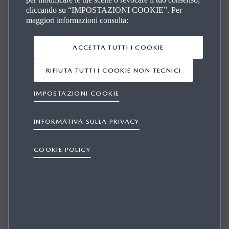
cliccando su “IMPOSTAZIONI COOKIE”. Per
maggiori informazioni consulta:
ACCETTA TUTTI I COOKIE
RIFIUTA TUTTI I COOKIE NON TECNICI
PENSO DI AVERE DIRITTO A RICEVERE
AGGIORNAMENTI GRATUITI DELLE
IMPOSTAZIONI COOKIE
MAPPE, MA SEMBRA CHE SIANO
DISPONIBILI SOLO AGGIORNAMENTI A
INFORMATIVA SULLA PRIVACY
PAGAMENTO. PERCHÉ?
COOKIE POLICY
1/1
Mazda offre aggiornamenti gratuiti delle mappe per 3 anni (5
anni per l'Europa). Dopo 3(5) anni è necessario acquistare gli
aggiornamenti.