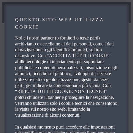
QUESTO SITO WEB UTILIZZA
COOKIE
Noi e i nostri partner (o fornitori o terze parti)
archiviamo e accediamo ai dati personali, come i dati
di navigazione o gli identificatori unici, sul tuo
FAQ
dispositivo. Con “ACCETTA TUTTI I COOKIE”
abiliti tecnologie di tracciamento per supportare
pubblicità e contenuti personalizzati, misurazione degli
annunci, ricerche sul pubblico, sviluppo di servizi e
Esplora le domande più frequenti sui prodotti e servizi
utilizzare dati di geolocalizzazione, gestiti da terze
Mazda per ottenere risposte, dettagli di contatto e link di
parti, per indicare la concessionaria più vicina. Con
riferimento per le tue richieste. All'interno dell'elenco
“RIFIUTA TUTTI I COOKIE NON TECNICI”
sottostante, clicca sulle icone identificate con il simbolo +
potrai chiudere il banner e proseguire la navigazione,
verranno utilizzati solo i cookie tecnici che consentono
sulla destra per vedere la risposta a una domanda
la visita sul nostro sito web, limitando la
specifica.
visualizzazione di alcuni contenuti.
In qualsiasi momento puoi accedere alle impostazioni
per modificare le tue scelte o revocare il tuo consenso,