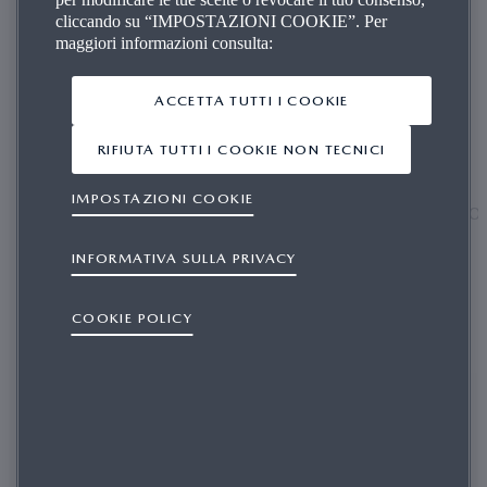
cliccando su “IMPOSTAZIONI COOKIE”. Per
maggiori informazioni consulta:
ACCETTA TUTTI I COOKIE
RIFIUTA TUTTI I COOKIE NON TECNICI
IMPOSTAZIONI COOKIE
INFORMATIVA PRIVACY ART.
INFO
13 GDPR
INFORMATIVA SULLA PRIVACY
DATI RACCOLTI DA MAZDA
COOKIE POLICY