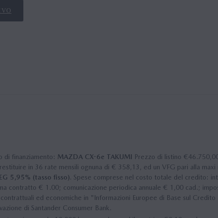
IVO
o di finanziamento:
MAZDA CX-6e TAKUMI
Prezzo di listino €46.750,0
stituire in 36 rate mensili ognuna di € 358,13, ed un VFG pari alla maxi 
EG 5,95% (tasso fisso)
. Spese comprese nel costo totale del credito: int
 contratto € 1.00; comunicazione periodica annuale € 1,00 cad.; imposta 
contrattuali ed economiche in "Informazioni Europee di Base sul Credito a
ovazione di Santander Consumer Bank.