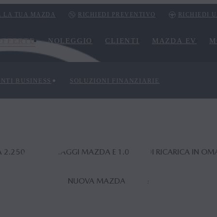
 LA TUA MAZDA
RICHIEDI PREVENTIVO
RICHIEDI 
OFFERTE
NOLEGGIO
CLIENTI
MAZDA EV
M
ENTI BUSINESS
SOLUZIONI FINANZIARIE
A 2.250€ DI VANTAGGI MAZDA E 1.000€ DI RICARICA IN O
NUOVA MAZDA CX‑6
e