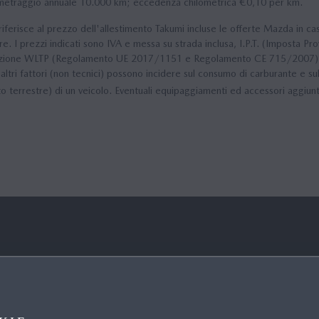
hilometraggio annuale 10.000 km; eccedenza chilometrica €0,10 per km.
si riferisce al prezzo dell'allestimento Takumi incluse le offerte Mazda in
e. I prezzi indicati sono IVA e messa su strada inclusa, I.P.T. (Imposta Prov
azione WLTP (Regolamento UE 2017/1151 e Regolamento CE 715/2007). I da
altri fattori (non tecnici) possono incidere sul consumo di carburante e su
 terrestre) di un veicolo. Eventuali equipaggiamenti ed accessori aggiunti
I DI PIÙ
LINK UTILI