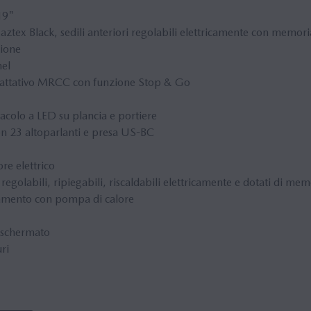
19"
 Maztex Black, sedili anteriori regolabili elettricamente con memoria
zione
nel
dattativo MRCC con funzione Stop & Go
acolo a LED su plancia e portiere
n 23 altoparlanti e presa US-BC
re elettrico
 regolabili, ripiegabili, riscaldabili elettricamente e dotati di mem
damento con pompa di calore
 schermato
uri