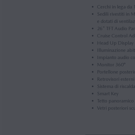
Cerchi in lega da 
Sedili rivestiti in
e dotati di ventila
26" TFT Audio Pa
Cruise Control A
Head Up Display
Illuminazione abit
Impianto audio co
Monitor 360°
Portellone posterio
Retrovisori esterni
Sistema di riscal
Smart Key
Tetto panoramico
Vetri posteriori sc