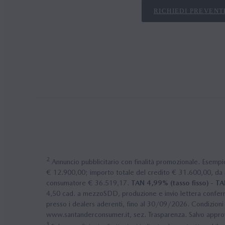
RICHIEDI PREVENT
2
Annuncio pubblicitario con finalità promozionale. Esempi
€ 12.900,00; importo totale del credito € 31.600,00, da re
consumatore € 36.519,17.
TAN 4,99% (tasso fisso) - TA
4,50 cad. a mezzoSDD, produzione e invio lettera conferma
presso i dealers aderenti, fino al 30/09/2026. Condizioni 
www.santanderconsumer.it, sez. Trasparenza. Salvo appr
3