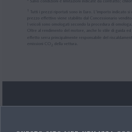
Salvo condizioni e limitazioni indicate da contratto; c
1
Tutti i prezzi riportati sono in Euro. L'importo indicato 
prezzo effettivo viene stabilito dal Concessionario venditor
I veicoli sono omologati secondo la procedura di omolog
Oltre al rendimento del motore, anche lo stile di guida ed 
effetto serra principalmente responsabile del riscaldamento
emissioni CO
della vettura.
2
APPROFONDISCI
SCOPR