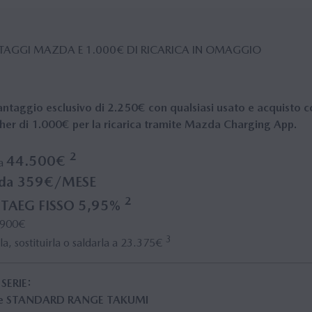
N­TAGGI MAZDA E 1.000€ DI RICA­RICA IN OMAGGIO
antaggio esclusivo
di
2.250€
con qualsiasi usato e acquisto
her di 1.000€ per la ricarica
tramite Mazda Charging App.
2
44.500€
da
da 359€/MESE
2
 TAEG FISSO 5,95%
2.900€
3
la, sostituirla o saldarla a 23.375€
SERIE:
 STANDARD RANGE TAKUMI