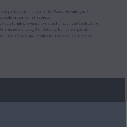
 caso di permuta e finanziamento Mazda Advantage. Il
inciale Trascrizione) esclusa.
ti forniti provengono da test ufficiali del Costruttore.
lle emissioni di CO
(l’anidride carbonica è il gas ad
2
vi installati possono modificare i valori di consumo ed
SEGUICI SU