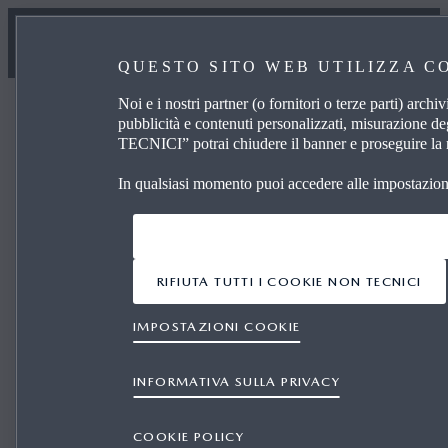
QUESTO SITO WEB UTILIZZA C
Noi e i nostri partner (o fornitori o terze parti) a
pubblicità e contenuti personalizzati, misurazione d
TECNICI” potrai chiudere il banner e proseguire la na
SCOPRI LA NUOVA ESPERIENZA
In qualsiasi momento puoi accedere alle impostazio
MYMAZDA
RIFIUTA TUTTI I COOKIE NON TECNICI
IMPOSTAZIONI COOKIE
INFORMATIVA SULLA PRIVACY
COOKIE POLICY