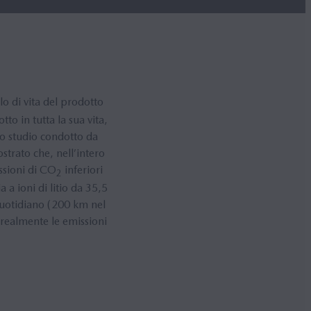
clo di vita del prodotto
o in tutta la sua vita,
no studio condotto da
strato che, nell’intero
issioni di CO
inferiori
2
a ioni di litio da 35,5
 quotidiano (200 km nel
 realmente le emissioni