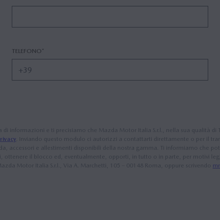
TELEFONO*
 di informazioni e ti precisiamo che Mazda Motor Italia S.r.l., nella sua qualità di
privacy
. Inviando questo modulo ci autorizzi a contattarti direttamente o per il tram
a, accessori e allestimenti disponibili della nostra gamma. Ti informiamo che pot
i, ottenere il blocco ed, eventualmente, opporti, in tutto o in parte, per motivi legit
 Mazda Motor Italia S.r.l., Via A. Marchetti, 105 – 00148 Roma, oppure scrivendo
mm