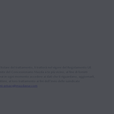
 Titolare del trattamento, li tratterà nel vigore del Regolamento UE
ite del Concessionario Mazda a te più vicino, al fine di fornirti
rai in ogni momento accedere ai dati che ti riguardano, aggiornarli,
timi, al loro trattamento ai fini dell'invio delle suindicate
i-privacy@mazdaeur.com