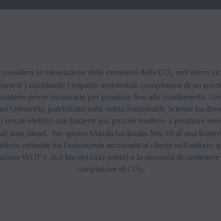
considera la misurazione delle emissioni della CO
nell’intero ci
2
ssment ) calcolando l’impatto ambientale complessivo di un prodott
e materie prime necessarie per produrlo fino allo smaltimento. U
 University, pubblicato sulla rivista Sustainable Science ha dimo
lo i veicoli elettrici con batterie più piccole tendono a produrre em
bili auto diesel. Per questo Mazda ha dotato MX-30 di una batteria 
ilibrio ottimale tra l’autonomia necessaria al cliente nell’utilizzo
azione WLTP e 262 km nel ciclo misto) e la necessità di contenere
complessive di CO
.
2