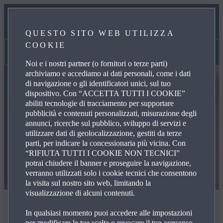
NOTIZIE ED EVENTI
QUESTO SITO WEB UTILIZZA
COOKIE
MAZDA RADIO
Notizie ed eventi
Noi e i nostri partner (o fornitori o terze parti)
archiviamo e accediamo ai dati personali, come i dati
di navigazione o gli identificatori unici, sul tuo
dispositivo. Con “ACCETTA TUTTI I COOKIE”
abiliti tecnologie di tracciamento per supportare
pubblicità e contenuti personalizzati, misurazione degli
annunci, ricerche sul pubblico, sviluppo di servizi e
utilizzare dati di geolocalizzazione, gestiti da terze
parti, per indicare la concessionaria più vicina. Con
“RIFIUTA TUTTI I COOKIE NON TECNICI”
potrai chiudere il banner e proseguire la navigazione,
verranno utilizzati solo i cookie tecnici che consentono
la visita sul nostro sito web, limitando la
visualizzazione di alcuni contenuti.
VIVERE EVENTI INDIMENTICABILI CON MAZDA
In qualsiasi momento puoi accedere alle impostazioni
Notizie ed eventi
per modificare le tue scelte o revocare il tuo consenso,