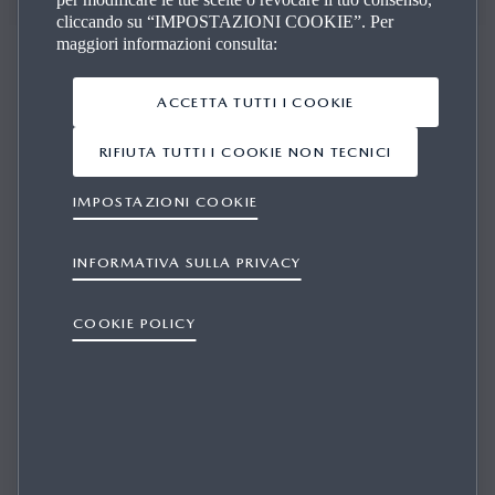
cliccando su “IMPOSTAZIONI COOKIE”. Per
maggiori informazioni consulta:
ACCETTA TUTTI I COOKIE
LE GRANDI AV­VEN­TU­RE INI­ZIANO QUI
RIFIUTA TUTTI I COOKIE NON TECNICI
IMPOSTAZIONI COOKIE
Scopri gli eventi Mazda: sport, cinema, lifestyle, uniti
dall'ingrediente comune della passione che unisce le
INFORMATIVA SULLA PRIVACY
nostre auto a chi ama guidare ed emozionarsi. Iscriviti alla
nostra newsletter per rimanere aggiornato sulle novità, e
COOKIE POLICY
consulta l'archivio per curiosare negli eventi passati.