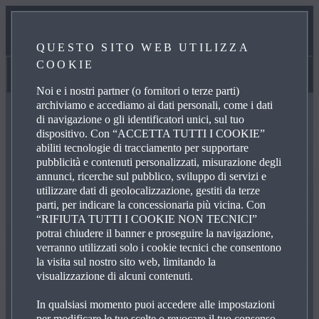
NOTIZIE ED EVENTI
QUESTO SITO WEB UTILIZZA
COOKIE
MAZDA RADIO
Mazda Stories
Noi e i nostri partner (o fornitori o terze parti)
archiviamo e accediamo ai dati personali, come i dati
di navigazione o gli identificatori unici, sul tuo
dispositivo. Con “ACCETTA TUTTI I COOKIE”
abiliti tecnologie di tracciamento per supportare
pubblicità e contenuti personalizzati, misurazione degli
annunci, ricerche sul pubblico, sviluppo di servizi e
utilizzare dati di geolocalizzazione, gestiti da terze
parti, per indicare la concessionaria più vicina. Con
“RIFIUTA TUTTI I COOKIE NON TECNICI”
potrai chiudere il banner e proseguire la navigazione,
verranno utilizzati solo i cookie tecnici che consentono
la visita sul nostro sito web, limitando la
visualizzazione di alcuni contenuti.
In qualsiasi momento puoi accedere alle impostazioni
per modificare le tue scelte o revocare il tuo consenso,