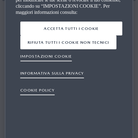
cliccando su “IMPOSTAZIONI COOKIE”. Per
Ispirazione
maggiori informazioni consulta:
Dizionario Mazda
Conosci l’origine del nome Mazda? Hai mai sentito
ACCETTA TUTTI I COOKIE
l’espressione “jinba ittai”? Ti sei mai chiesto cosa
significhi o come si pronunci? La nostra guida ufficiale
RIFIUTA TUTTI I COOKIE NON TECNICI
alla terminologia giapponese di Mazda ti darà
un’illuminazione.
IMPOSTAZIONI COOKIE
INFORMATIVA SULLA PRIVACY
COOKIE POLICY
Mono­tsuku­ri モノ造り
Per Mazda, la produzione di auto è una forma d’arte a
tutti gli effetti e il
monotsukuri
è un termine giapponese
che significa
“l’arte di realizzare cose”
. Riguarda