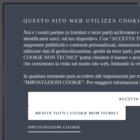
NOTIZIE ED EVENTI
QUESTO SITO WEB UTILIZZA COOK
MAZDA RADIO
Noi e i nostri partner (o fornitori o terze parti) archiviamo 
Mazda Stories
identificatori unici, sul tuo dispositivo. Con “ACCETTA 
supportare pubblicità e contenuti personalizzati, misurazion
utilizzare dati di geolocalizzazione, gestiti da terze parti
COOKIE NON TECNICI” potrai chiudere il banner e prosegui
che consentono la visita sul nostro sito web, limitando la vi
In qualsiasi momento puoi accedere alle impostazioni per mo
“IMPOSTAZIONI COOKIE”. Per maggiori informazioni c
ACCETTA 
RIFIUTA TUTTI I COOKIE NON TECNICI
IMPOSTAZIONI COOKIE