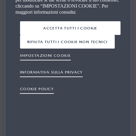
cliccando su “IMPOSTAZIONI COOKIE”. Per
maggiori informazioni consulta:
Assistenza Clienti
ACCETTA TUTTI I COOKIE
ASSISTENZA CLIENTI
RIFIUTA TUTTI I COOKIE NON TECNICI
IMPOSTAZIONI COOKIE
INFORMATIVA SULLA PRIVACY
WHAT IS HAPPENING WITH THE 2G AND
3G MOBILE NETWORKS?
COOKIE POLICY
1/1
Mobile network operators across Europe are gradually
phasing out 2G (GSM) and 3G (UMTS) networks as they