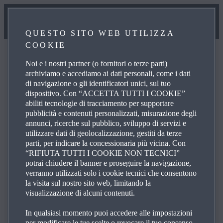
QUESTO SITO WEB UTILIZZA
COOKIE
Noi e i nostri partner (o fornitori o terze parti)
archiviamo e accediamo ai dati personali, come i dati
di navigazione o gli identificatori unici, sul tuo
FAQ
dispositivo. Con “ACCETTA TUTTI I COOKIE”
abiliti tecnologie di tracciamento per supportare
pubblicità e contenuti personalizzati, misurazione degli
annunci, ricerche sul pubblico, sviluppo di servizi e
Scorri l’elenco delle domande più frequenti sui prodotti e i
utilizzare dati di geolocalizzazione, gestiti da terze
servizi Mazda per trovare le risposte, i dettagli di contatto
parti, per indicare la concessionaria più vicina. Con
e i link di riferimento per le tue domande. Fai clic sul
“RIFIUTA TUTTI I COOKIE NON TECNICI”
segno più (+) a destra per visualizzare la risposta a una
potrai chiudere il banner e proseguire la navigazione,
verranno utilizzati solo i cookie tecnici che consentono
domanda specifica dell’elenco:
la visita sul nostro sito web, limitando la
visualizzazione di alcuni contenuti.
In qualsiasi momento puoi accedere alle impostazioni
per modificare le tue scelte o revocare il tuo consenso,