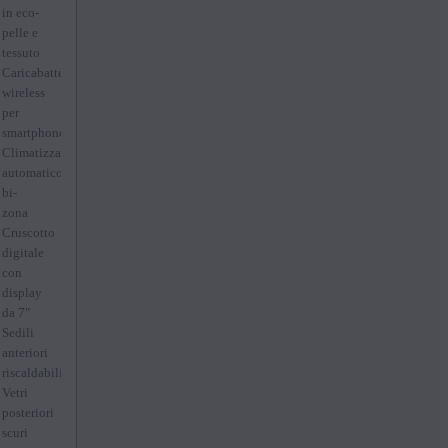
sportivi
in eco-
in eco-
pelle e
pelle e
tessuto
tessuto
Caricabatterie
Cruscotto
wireless
digitale
per
con
smartphone
display
Climatizzatore
da
automatico
12.3"
bi-
Head
zona
Up
Cruscotto
Display
digitale
Sistema
con
audio
display
multimediale
da 7"
con
Sedili
display
anteriori
centrale
riscaldabili
da
Vetri
10.5",
posteriori
navigatore
scuri
satellitare,