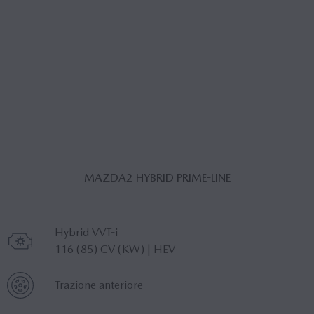
MAZDA2 HYBRID PRIME-LINE
Motore
Hybrid VVT-i
116 (85) CV (KW) | HEV
TRAZIONE
Trazione anteriore