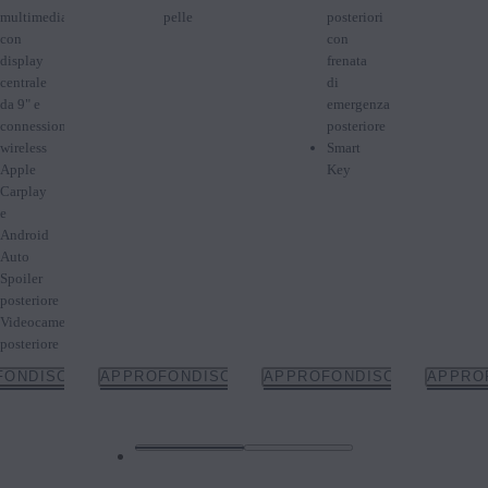
multimediale
pelle
posteriori
con
con
display
frenata
centrale
di
da 9" e
emergenza
connessione
posteriore
wireless
Smart
Apple
Key
Carplay
e
Android
Auto
Spoiler
posteriore
Videocamera
posteriore
FONDISCI
APPROFONDISCI
APPROFONDISCI
APPRO