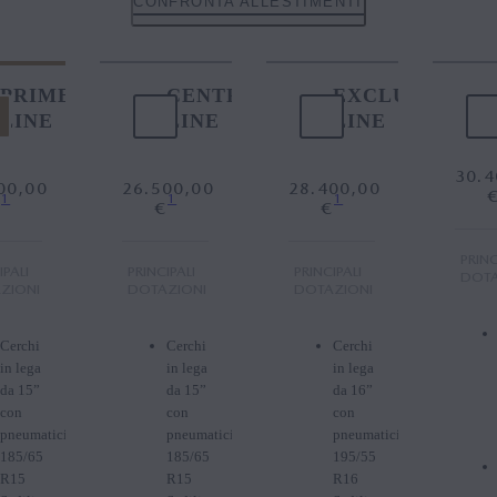
CONFRONTA ALLESTIMENTI
PRIME-
CENTRE-
EXCLUSIVE-
LINE
LINE
LINE
30.4
00,00
26.500,00
28.400,00
1
1
1
€
€
€
PRINC
IPALI
PRINCIPALI
PRINCIPALI
DOTA
ZIONI
DOTAZIONI
DOTAZIONI
Cerchi
Cerchi
Cerchi
in lega
in lega
in lega
da 15”
da 15”
da 16”
con
con
con
pneumatici
pneumatici
pneumatici
185/65
185/65
195/55
R15
R15
R16