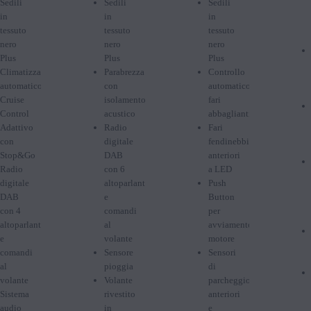
Sedili
Sedili
Sedili
in
in
in
tessuto
tessuto
tessuto
nero
nero
nero
Plus
Plus
Plus
Climatizzatore
Parabrezza
Controllo
automatico
con
automatico
Cruise
isolamento
fari
Control
acustico
abbaglianti
Adattivo
Radio
Fari
con
digitale
fendinebbia
Stop&Go
DAB
anteriori
Radio
con 6
a LED
digitale
altoparlanti
Push
DAB
e
Button
con 4
comandi
per
altoparlanti
al
avviamento/spegnimento
e
volante
motore
comandi
Sensore
Sensori
al
pioggia
di
volante
Volante
parcheggio
Sistema
rivestito
anteriori
audio
in
e