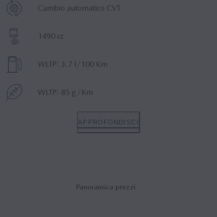
TRASMISSIONE
Cambio automatico CVT
CILINDRATA
1490 cc
Consumo
WLTP: 3.7 l/100 Km
EMISSIONI CO2
WLTP: 85 g/Km
APPROFONDISCI
Panoramica prezzi