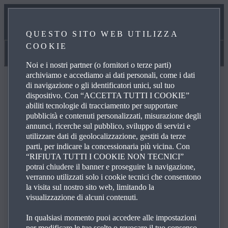
MANUALI E GUIDA
QUESTO SITO WEB UTILIZZA
COOKIE
LA NOSTRA PROMESSA DI ASSISTENZA
Manuali e guida
Noi e i nostri partner (o fornitori o terze parti)
archiviamo e accediamo ai dati personali, come i dati
di navigazione o gli identificatori unici, sul tuo
dispositivo. Con “ACCETTA TUTTI I COOKIE”
abiliti tecnologie di tracciamento per supportare
pubblicità e contenuti personalizzati, misurazione degli
FAQ
annunci, ricerche sul pubblico, sviluppo di servizi e
utilizzare dati di geolocalizzazione, gestiti da terze
parti, per indicare la concessionaria più vicina. Con
Esplora le domande più frequenti sui prodotti e servizi
“RIFIUTA TUTTI I COOKIE NON TECNICI”
potrai chiudere il banner e proseguire la navigazione,
Mazda per ottenere risposte, dettagli di contatto e link di
verranno utilizzati solo i cookie tecnici che consentono
riferimento per le tue richieste. All'interno dell'elenco
la visita sul nostro sito web, limitando la
sottostante, clicca sulle icone identificate con il simbolo +
visualizzazione di alcuni contenuti.
sulla destra per vedere la risposta a una domanda
In qualsiasi momento puoi accedere alle impostazioni
specifica.
per modificare le tue scelte o revocare il tuo consenso,