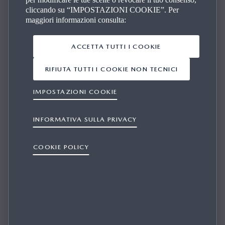
cliccando su “IMPOSTAZIONI COOKIE”. Per
maggiori informazioni consulta:
ACCETTA TUTTI I COOKIE
Apple CarPlay™
RIFIUTA TUTTI I COOKIE NON TECNICI
APPLE CARPLAY™
IMPOSTAZIONI COOKIE
INFORMATIVA SULLA PRIVACY
COOKIE POLICY
QUANTO TEMPO È NECESSARIO PER
SCARICARE GLI AGGIORNAMENTI DELLE
MAPPE?