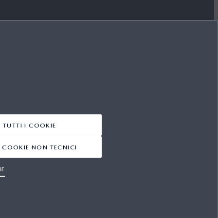
SEGUICI SU
FACEBOOK
YOUTUBE
LINKEDIN
 TUTTI I COOKIE
INSTAGRAM
 I COOKIE NON TECNICI
IE