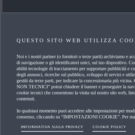
APPROFONDISCI
SCOPR
QUESTO SITO WEB UTILIZZA COO
ACCESSORI ORIGINALI
LAVORA
MY MAZDA
OPERAT
Noi e i nostri partner (o fornitori o terze parti) archiviamo e a
di navigazione o gli identificatori unici, sul tuo disposi
MANUTENZIONE
NOTIZI
abiliti tecnologie di tracciamento per supportare pubblicità e c
degli annunci, ricerche sul pubblico, sviluppo di servizi e utili
gestiti da terze parti, per indicare la concessionaria più v
SOLUZIONI FINANZIARIE
MAZDA 
NON TECNICI” potrai chiudere il banner e proseguire la naviga
cookie tecnici che consentono la visita sul nostro sito web, lim
USATO GARANTITO
STAND
contenuti.
In qualsiasi momento puoi accedere alle impostazioni per modifi
consenso, cliccando su “IMPOSTAZIONI COOKIE”. Per maggi
INFORMATIVA SULLA PRIVACY
COOKIE POLICY