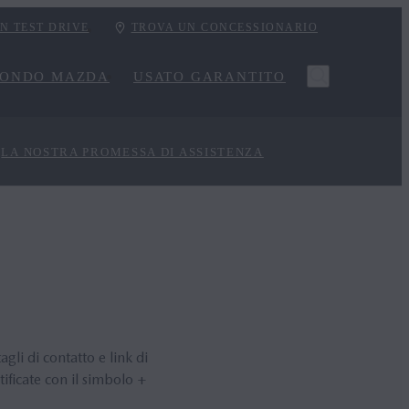
UN TEST DRIVE
TROVA UN CONCESSIONARIO
ONDO MAZDA
USATO GARANTITO
LA NOSTRA PROMESSA DI ASSISTENZA
gli di contatto e link di
tificate con il simbolo +