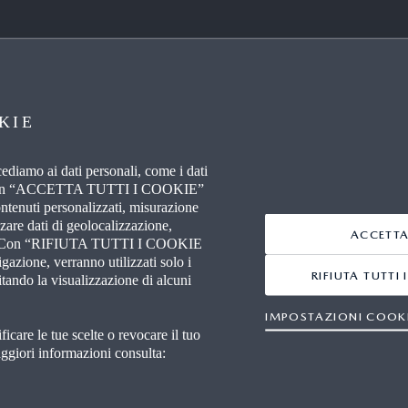
I DI PIÙ
LINK UTILI
KIE
 CON NOI
FAQ
ORI INDIPENDENTI
CONNETTIVITÀ
ccediamo ai dati personali, come i dati
tivo. Con “ACCETTA TUTTI I COOKIE”
E ED EVENTI
WLTP
ontenuti personalizzati, misurazione
zzare dati di geolocalizzazione,
ACCETTA
icina. Con “RIFIUTA TUTTI I COOKIE
RADIO
zione, verranno utilizzati solo i
RIFIUTA TUTTI
itando la visualizzazione di alcuni
ARD MAZDA
IMPOSTAZIONI COOK
care le tue scelte o revocare il tuo
ori informazioni consulta: