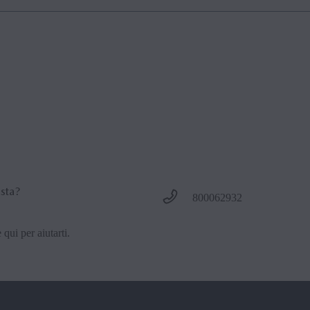
, è possibile utilizzare il tuo indirizzo e-mail come nome utente. In alte
o nome utente o la password.
osta?
800062932
 qui per aiutarti.