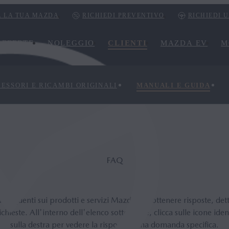
 LA TUA MAZDA
RICHIEDI PREVENTIVO
RICHIEDI 
OFFERTE
NOLEGGIO
CLIENTI
MAZDA EV
M
ESSORI E RICAMBI ORIGINALI
MANUALI E GUIDA
FAQ
requenti sui prodotti e servizi Mazda per ottenere risposte, detta
ichieste. All'interno dell'elenco sottostante, clicca sulle icone iden
sulla destra per vedere la risposta a una domanda specifica.