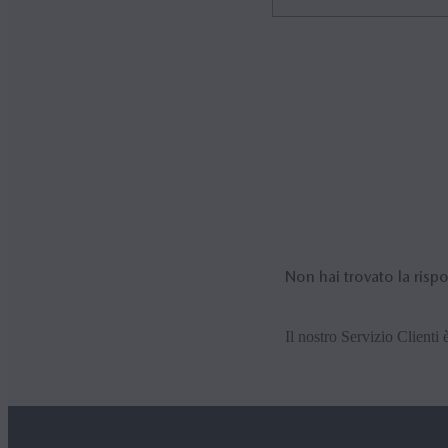
Se dimentichi il nome utente
pagina
per recuperare il tu
Non hai trovato la risp
Il nostro Servizio Clienti è