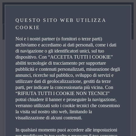
MANUALI E GUIDA
QUESTO SITO WEB UTILIZZA
COOKIE
LA NOSTRA PROMESSA DI ASSISTENZA
Manuali e guida
Noi e i nostri partner (o fornitori o terze parti)
archiviamo e accediamo ai dati personali, come i dati
di navigazione o gli identificatori unici, sul tuo
dispositivo. Con “ACCETTA TUTTI I COOKIE”
abiliti tecnologie di tracciamento per supportare
pubblicità e contenuti personalizzati, misurazione degli
FAQ
annunci, ricerche sul pubblico, sviluppo di servizi e
utilizzare dati di geolocalizzazione, gestiti da terze
parti, per indicare la concessionaria più vicina. Con
Esplora le domande più frequenti sui prodotti e servizi
“RIFIUTA TUTTI I COOKIE NON TECNICI”
potrai chiudere il banner e proseguire la navigazione,
Mazda per ottenere risposte, dettagli di contatto e link di
verranno utilizzati solo i cookie tecnici che consentono
riferimento per le tue richieste. All'interno dell'elenco
la visita sul nostro sito web, limitando la
sottostante, clicca sulle icone identificate con il simbolo +
visualizzazione di alcuni contenuti.
sulla destra per vedere la risposta a una domanda
In qualsiasi momento puoi accedere alle impostazioni
specifica.
per modificare le tue scelte o revocare il tuo consenso,