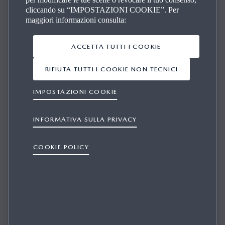
finanziamento:
MAZDA CX-30 2.5 M-HYBRID HOMURA
cliccando su “IMPOSTAZIONI COOKIE”. Per
2WD 140CV 6MT
Prezzo di listino €31.050,00. Prezzo
maggiori informazioni consulta:
promo €26.800,00, anticipo €6.660,00; importo totale del
credito €20.140,00, da restituire in 37 rate mensili ognuna di
€239,82, ed un VFG pari alla maxi rata finale di €15.214,50,
ACCETTA TUTTI I COOKIE
importo totale dovuto dal consumatore € 24.070,86.
TAN 5,99
% (tasso fisso) - TAEG 7,44 % (tasso fisso).
Spese comprese
RIFIUTA TUTTI I COOKIE NON TECNICI
nel costo totale del credito: interessi €3.309,02, istruttoria
€399,00, incasso rata €4,50 cad. a mezzo SDD, produzione e
IMPOSTAZIONI COOKIE
invio lettera conferma contratto €1.00; comunicazione
periodica annuale €1,00 cad.; imposta sostitutiva (o imposta di
bollo): €51,34. Offerta valida presso i dealers aderenti, fino al
INFORMATIVA SULLA PRIVACY
30/06/2025. Condizioni contrattuali ed economiche in
"Informazioni Europee di Base sul Credito ai Consumatori"
COOKIE POLICY
presso la rete di vendita e sul sito www.santanderconsumer.it,
sez. Trasparenza. Salvo approvazione di Santander Consumer
Bank.
*** salvo condizioni e limitazioni indicate da contratto;
chilometraggio annuale 10.000 km; eccedenza chilometrica €
0,10 per km.
1
Tutti i prezzi riportati sono in Euro. L'importo indicato si