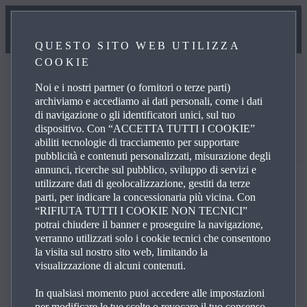
QUESTO SITO WEB UTILIZZA
COOKIE
Al momento non siamo in grado di mostrare queste
informazioni. Riprova.
Noi e i nostri partner (o fornitori o terze parti)
archiviamo e accediamo ai dati personali, come i dati
di navigazione o gli identificatori unici, sul tuo
Al momento non siamo in grado di mostrare queste
dispositivo. Con “ACCETTA TUTTI I COOKIE”
informazioni. Riprova.
abiliti tecnologie di tracciamento per supportare
pubblicità e contenuti personalizzati, misurazione degli
annunci, ricerche sul pubblico, sviluppo di servizi e
utilizzare dati di geolocalizzazione, gestiti da terze
parti, per indicare la concessionaria più vicina. Con
“RIFIUTA TUTTI I COOKIE NON TECNICI”
potrai chiudere il banner e proseguire la navigazione,
verranno utilizzati solo i cookie tecnici che consentono
*Vantaggi Mazda in caso di permuta solo con finanziamento
la visita sul nostro sito web, limitando la
Mazda Advantage: vantaggio fino a 4.250€ presso i
visualizzazione di alcuni contenuti.
concessionari Mazda aderenti all’iniziativa. Offerta valida fino al
30/06/2025.
In qualsiasi momento puoi accedere alle impostazioni
**Annuncio pubblicitario con finalità promozionale. Esempio di
per modificare le tue scelte o revocare il tuo consenso,