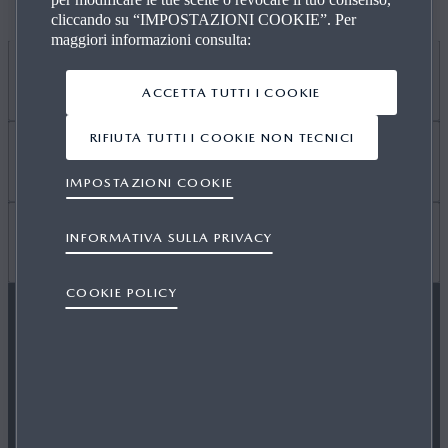
Campagne di richiamo e/o Programmi di servizio
cliccando su “IMPOSTAZIONI COOKIE”. Per
maggiori informazioni consulta:
APPROFONDISCI
ACCETTA TUTTI I COOKIE
RIFIUTA TUTTI I COOKIE NON TECNICI
ACCESSORI ORIGINALI
Scopri di più
IMPOSTAZIONI COOKIE
INFORMATIVA SULLA PRIVACY
MY MAZDA
LAVORA CON NOI
LINK UTILI
COOKIE POLICY
MANUTENZIONE
OPERATORI INDIPENDENTI
FAQ
SEGUICI SU
SOLUZIONI FINANZIARIE
NOTIZIE ED EVENTI
CONNETTIVITÀ