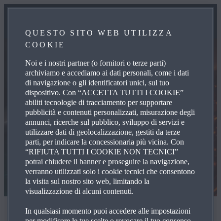
QUESTO SITO WEB UTILIZZA
COOKIE
Noi e i nostri partner (o fornitori o terze parti)
archiviamo e accediamo ai dati personali, come i dati
di navigazione o gli identificatori unici, sul tuo
dispositivo. Con “ACCETTA TUTTI I COOKIE”
abiliti tecnologie di tracciamento per supportare
pubblicità e contenuti personalizzati, misurazione degli
annunci, ricerche sul pubblico, sviluppo di servizi e
utilizzare dati di geolocalizzazione, gestiti da terze
parti, per indicare la concessionaria più vicina. Con
“RIFIUTA TUTTI I COOKIE NON TECNICI”
potrai chiudere il banner e proseguire la navigazione,
verranno utilizzati solo i cookie tecnici che consentono
la visita sul nostro sito web, limitando la
visualizzazione di alcuni contenuti.
Proteggi il valore della nostra maestria artigianale
In qualsiasi momento puoi accedere alle impostazioni
per modificare le tue scelte o revocare il tuo consenso,