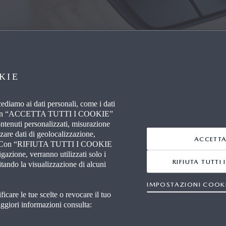
KIE
A
ccediamo ai dati personali, come i dati
tivo. Con “ACCETTA TUTTI I COOKIE”
ontenuti personalizzati, misurazione
zzare dati di geolocalizzazione,
ACCETTA
icina. Con “RIFIUTA TUTTI I COOKIE
zione, verranno utilizzati solo i
RIFIUTA TUTTI
itando la visualizzazione di alcuni
I DI PIÙ
LINK UTILI
IMPOSTAZIONI COOK
care le tue scelte o revocare il tuo
 CON NOI
FAQ
ori informazioni consulta:
ORI INDIPENDENTI
CONNETTIVITÀ