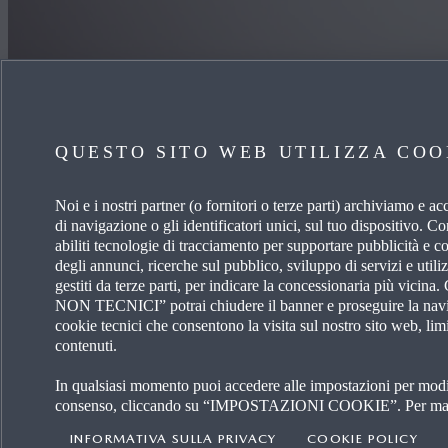
Tutto sulla tua auto
QUESTO SITO WEB UTILIZZA COO
MANUALI E INFORMAZIONI SULLA TUA MAZD
Noi e i nostri partner (o fornitori o terze parti) archiviamo e a
di navigazione o gli identificatori unici, sul tuo disposi
abiliti tecnologie di tracciamento per supportare pubblicità e c
degli annunci, ricerche sul pubblico, sviluppo di servizi e utili
gestiti da terze parti, per indicare la concessionaria più v
NON TECNICI” potrai chiudere il banner e proseguire la naviga
cookie tecnici che consentono la visita sul nostro sito web, lim
APPROFONDISCI
SCOPR
contenuti.
In qualsiasi momento puoi accedere alle impostazioni per modifi
ACCESSORI ORIGINALI
LAVORA
consenso, cliccando su “IMPOSTAZIONI COOKIE”. Per maggi
INFORMATIVA SULLA PRIVACY
COOKIE POLICY
MY MAZDA
OPERAT