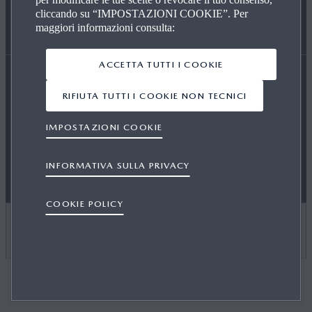
cliccando su “IMPOSTAZIONI COOKIE”. Per
maggiori informazioni consulta:
USATO GARANTITO
MAZDA RADIO
WLTP
ACCETTA TUTTI I COOKIE
RIFIUTA TUTTI I COOKIE NON TECNICI
Dichiarazione di accessibilità
Privacy
Cookie
STANDARD MAZDA
IMPOSTAZIONI COOKIE
Stampa
Contattaci
Newsletter
Edito da
Modello 231 e Whistleblowing
DSA
INFORMATIVA SULLA PRIVACY
COOKIE POLICY
SELEZIONA UN PAESE