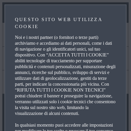
QUESTO SITO WEB UTILIZZA
COOKIE
APPROFONDISCI
Noi e i nostri partner (o fornitori o terze parti)
archiviamo e accediamo ai dati personali, come i dati
di navigazione o gli identificatori unici, sul tuo
dispositivo. Con “ACCETTA TUTTI I COOKIE”
ACCESSORI ORIGINALI
Scopri di più
abiliti tecnologie di tracciamento per supportare
pubblicità e contenuti personalizzati, misurazione degli
annunci, ricerche sul pubblico, sviluppo di servizi e
utilizzare dati di geolocalizzazione, gestiti da terze
MY MAZDA
LAVORA CON NOI
LINK UTILI
parti, per indicare la concessionaria più vicina. Con
“RIFIUTA TUTTI I COOKIE NON TECNICI”
potrai chiudere il banner e proseguire la navigazione,
verranno utilizzati solo i cookie tecnici che consentono
MANUTENZIONE
OPERATORI INDIPENDENTI
FAQ
la visita sul nostro sito web, limitando la
visualizzazione di alcuni contenuti.
SEGUICI SU
In qualsiasi momento puoi accedere alle impostazioni
SOLUZIONI FINANZIARIE
NOTIZIE ED EVENTI
CONNETTIVITÀ
per modificare le tue scelte o revocare il tuo consenso,