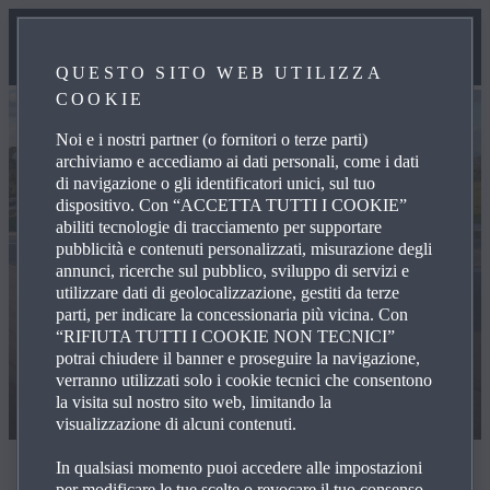
QUESTO SITO WEB UTILIZZA
COOKIE
Noi e i nostri partner (o fornitori o terze parti)
archiviamo e accediamo ai dati personali, come i dati
di navigazione o gli identificatori unici, sul tuo
dispositivo. Con “ACCETTA TUTTI I COOKIE”
abiliti tecnologie di tracciamento per supportare
pubblicità e contenuti personalizzati, misurazione degli
annunci, ricerche sul pubblico, sviluppo di servizi e
utilizzare dati di geolocalizzazione, gestiti da terze
parti, per indicare la concessionaria più vicina. Con
“RIFIUTA TUTTI I COOKIE NON TECNICI”
potrai chiudere il banner e proseguire la navigazione,
verranno utilizzati solo i cookie tecnici che consentono
la visita sul nostro sito web, limitando la
visualizzazione di alcuni contenuti.
In qualsiasi momento puoi accedere alle impostazioni
FINO A 5.700 € DI VANTAGGI SU MAZDA6
e
per modificare le tue scelte o revocare il tuo consenso,